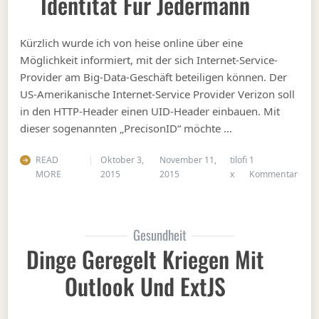
Identität Für Jedermann
Kürzlich wurde ich von heise online über eine
Möglichkeit informiert, mit der sich Internet-Service-
Provider am Big-Data-Geschäft beteiligen können. Der
US-Amerikanische Internet-Service Provider Verizon soll
in den HTTP-Header einen UID-Header einbauen. Mit
dieser sogenannten „PrecisonID“ möchte …
READ
Oktober 3,
November 11,
tilofi
1
zu Di
MORE
2015
2015
x
Kommentar
Gesundheit
Dinge Geregelt Kriegen Mit
Outlook Und ExtJS