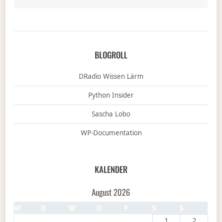
BLOGROLL
DRadio Wissen Lärm
Python Insider
Sascha Lobo
WP-Documentation
KALENDER
August 2026
M
D
M
D
F
S
S
1
2