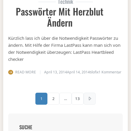
Technik
Passwörter Mit Herzblut
Ändern
Kürzlich lass ich über die Notwendigkeit Passwörter zu
ändern. Mit Hilfe der Firma LastPass kann man sich von
der Notwendigkeit überzeugen: LastPass Heartbleed
checker
zu Pa
READ MORE
April 13, 2014
April 14, 2014
tilofix
1 Kommentar
Seitennummerierung d
1
2
…
13
SUCHE