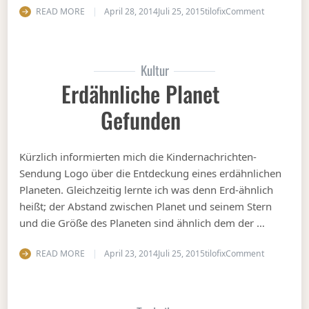
on Zukünfti
READ MORE
April 28, 2014
Juli 25, 2015
tilofix
Comment
Kultur
Erdähnliche Planet
Gefunden
Kürzlich informierten mich die Kindernachrichten-
Sendung Logo über die Entdeckung eines erdähnlichen
Planeten. Gleichzeitig lernte ich was denn Erd-ähnlich
heißt; der Abstand zwischen Planet und seinem Stern
und die Größe des Planeten sind ähnlich dem der …
on Erdähnl
READ MORE
April 23, 2014
Juli 25, 2015
tilofix
Comment