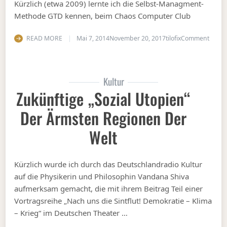
Kürzlich (etwa 2009) lernte ich die Selbst-Managment-
Methode GTD kennen, beim Chaos Computer Club
on Din
READ MORE
Mai 7, 2014
November 20, 2017
tilofix
Comment
Kultur
Zukünftige „Sozial Utopien“
Der Ärmsten Regionen Der
Welt
Kürzlich wurde ich durch das Deutschlandradio Kultur
auf die Physikerin und Philosophin Vandana Shiva
aufmerksam gemacht, die mit ihrem Beitrag Teil einer
Vortragsreihe „Nach uns die Sintflut! Demokratie – Klima
– Krieg“ im Deutschen Theater …